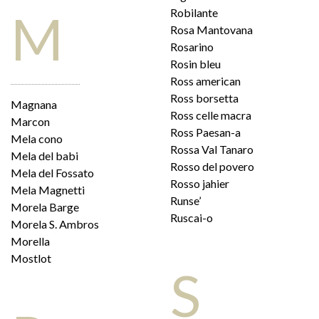
M
Robilante
Rosa Mantovana
Rosarino
Rosin bleu
Ross american
Ross borsetta
Magnana
Ross celle macra
Marcon
Ross Paesan-a
Mela cono
Rossa Val Tanaro
Mela del babi
Rosso del povero
Mela del Fossato
Rosso jahier
Mela Magnetti
Runse’
Morela Barge
Ruscai-o
Morela S. Ambros
Morella
Mostlot
S