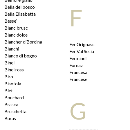
F
Bella del bosco
Bella Elisabetta
Besse’
Bianc brusc
Bianc dolce
Biancher d’Borcina
Fer Grignasc
Bianchi
Fer Val Sesia
Bianco di bogno
Ferminel
Binel
Fornaz
Binel ross
Francesa
Biro
Francese
Bisotola
Blet
Bouchard
G
Brasca
Bruschetta
Buras