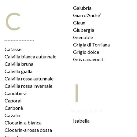
Galubria
C
Gian d’Andre’
Giaun
Giubergia
Grenoble
Grigia di Torriana
Cafasse
Grigio dolce
Calvilla bianca autunnale
Gris canavoeit
Calvilla bruna
Calvilla gialla
Calvilla rossa autunnale
I
Calvilla rossa invernale
Canditin-a
Caporal
Carbonè
Cavalin
Isabella
Ciocarin-a bianca
Ciocarin-a rossa dossa