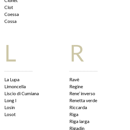
Cionet
Clot
Coessa
Cossa
L
R
La Lupa
Ravè
Limoncella
Regine
Liscio di Cumiana
Rene’ inverso
Long I
Renetta verde
Losin
Riccarda
Losot
Riga
Riga larga
Rigadin