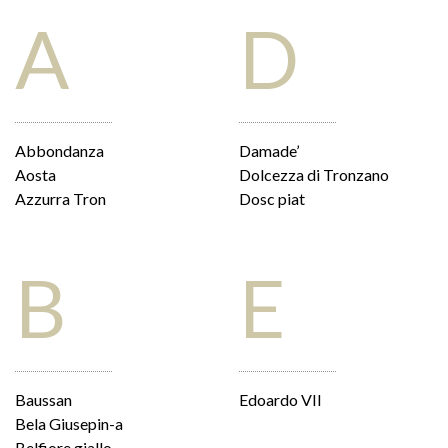
A
D
Abbondanza
Damade’
Aosta
Dolcezza di Tronzano
Azzurra Tron
Dosc piat
B
E
Baussan
Edoardo VII
Bela Giusepin-a
Belfiore giallo