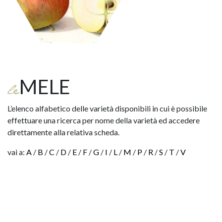
MELE
le
L’elenco alfabetico delle varietà disponibili in cui è possibile
effettuare una ricerca per nome della varietà ed accedere
direttamente alla relativa scheda.
vai a:
A
/
B
/
C
/
D
/
E
/
F
/
G
/
I
/
L
/
M
/
P
/
R
/
S
/
T
/
V