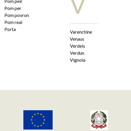
V
Pom peir
Pom per
Pom povron
Pom real
Porta
Varenchine
Venaus
Verdeis
Verdun
Vignola