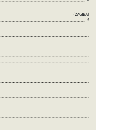
(29 GlBA)
5