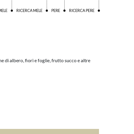
MELE
RICERCA MELE
PERE
RICERCA PERE
e di albero, fiori e foglie, frutto succo e altre