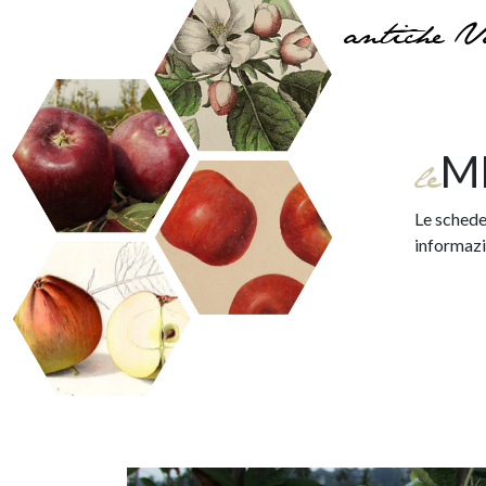
antiche V
M
le
Le schede 
informazio