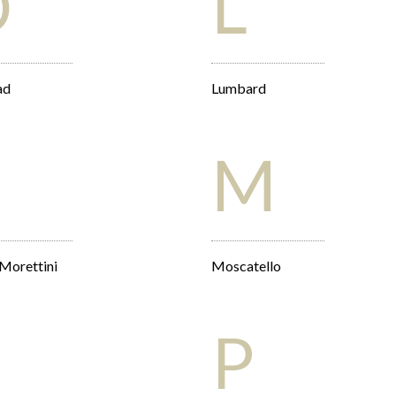
D
L
ad
Lumbard
E
M
 Morettini
Moscatello
P