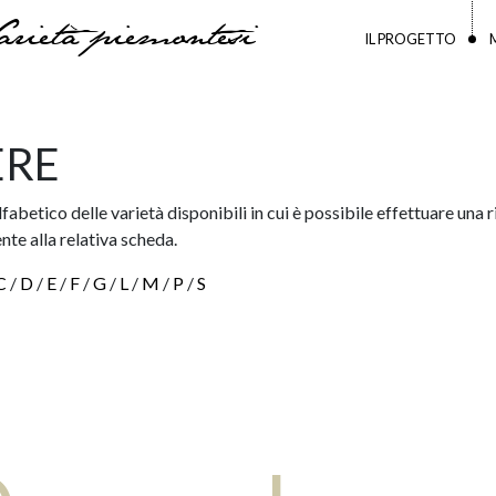
arietà piemontesi
IL PROGETTO
ERE
lfabetico delle varietà disponibili in cui è possibile effettuare un
nte alla relativa scheda.
C
/
D
/
E
/
F
/
G
/
L
/
M
/
P
/
S