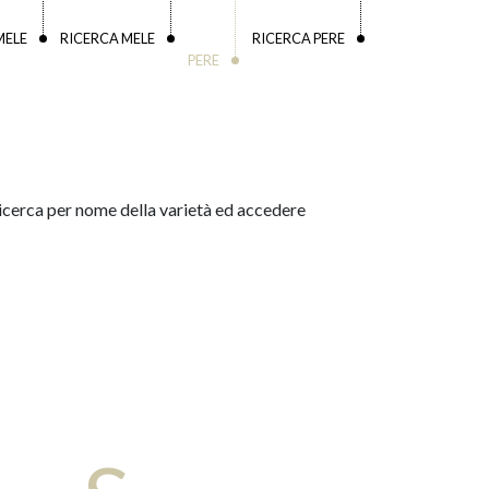
MELE
RICERCA MELE
RICERCA PERE
PERE
a ricerca per nome della varietà ed accedere