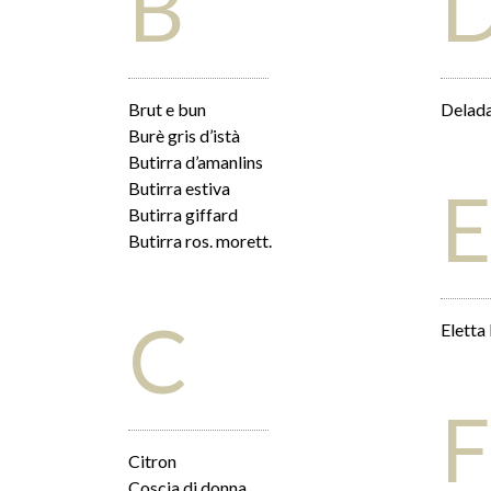
B
Brut e bun
Delad
Burè gris d’istà
Butirra d’amanlins
Butirra estiva
Butirra giffard
Butirra ros. morett.
C
Eletta
F
Citron
Coscia di donna