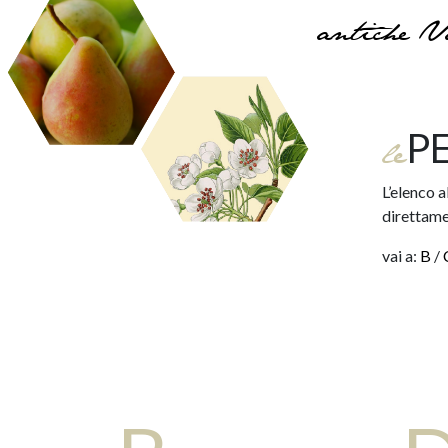
antiche V
P
le
L’elenco a
direttame
vai a:
B
/