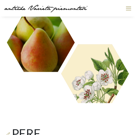
antiche Varietà piemontesi
PERE