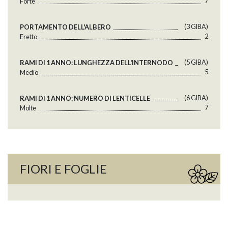
7
Forte
(3 GlBA)
PORTAMENTO DELL'ALBERO
2
Eretto
(5 GlBA)
RAMI DI 1 ANNO: LUNGHEZZA DELL'INTERNODO
5
Medio
(6 GlBA)
RAMI DI 1 ANNO: NUMERO DI LENTICELLE
7
Molte
FIORI E FOGLIE