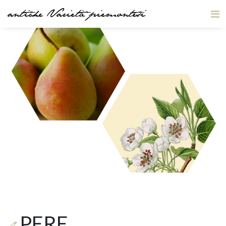
antiche Varietà piemontesi
PERE