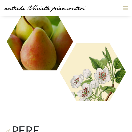
antiche Varietà piemontesi
PERE