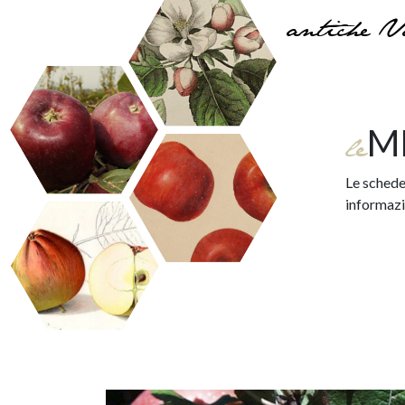
antiche V
M
le
Le schede 
informazio