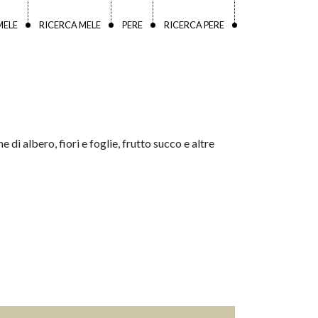
MELE
RICERCA MELE
PERE
RICERCA PERE
e di albero, fiori e foglie, frutto succo e altre