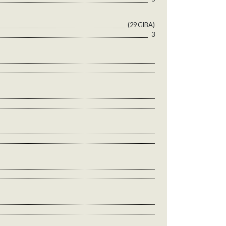
(29 GlBA)
3