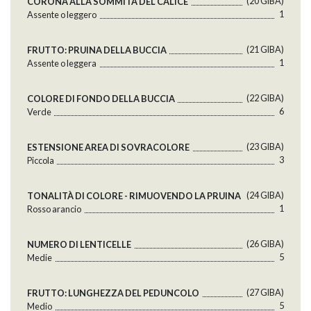
(20 GlBA)
CORONA ALLA SOMMITÀ DEL CALICE
1
Assente o leggero
(21 GlBA)
FRUTTO: PRUINA DELLA BUCCIA
1
Assente o leggera
(22 GlBA)
COLORE DI FONDO DELLA BUCCIA
6
Verde
(23 GlBA)
ESTENSIONE AREA DI SOVRACOLORE
3
Piccola
(24 GlBA)
TONALITÀ DI COLORE - RIMUOVENDO LA PRUINA
1
Rosso arancio
(26 GlBA)
NUMERO DI LENTICELLE
5
Medie
(27 GlBA)
FRUTTO: LUNGHEZZA DEL PEDUNCOLO
5
Medio