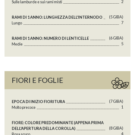
2
Sulle lamburde e sui rami misti
(5 GlBA)
RAMI DI 1 ANNO: LUNGHEZZA DELL'INTERNODO
7
Lungo
(6 GlBA)
RAMI DI 1 ANNO: NUMERO DI LENTICELLE
5
Medie
FIORI E FOGLIE
(7 GlBA)
EPOCA DI INIZIO FIORITURA
1
Molto precoce
FIORE: COLORE PREDOMINANTE (APPENA PRIMA
(8 GlBA)
DELL'APERTURA DELLA COROLLA)
4
Rosa scuro