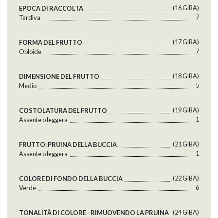
(16 GlBA)
EPOCA DI RACCOLTA
7
Tardiva
(17 GlBA)
FORMA DEL FRUTTO
7
Obloide
(18 GlBA)
DIMENSIONE DEL FRUTTO
5
Medio
(19 GlBA)
COSTOLATURA DEL FRUTTO
1
Assente o leggera
(21 GlBA)
FRUTTO: PRUINA DELLA BUCCIA
1
Assente o leggera
(22 GlBA)
COLORE DI FONDO DELLA BUCCIA
6
Verde
(24 GlBA)
TONALITÀ DI COLORE - RIMUOVENDO LA PRUINA