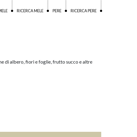
MELE
RICERCA MELE
PERE
RICERCA PERE
e di albero, fiori e foglie, frutto succo e altre