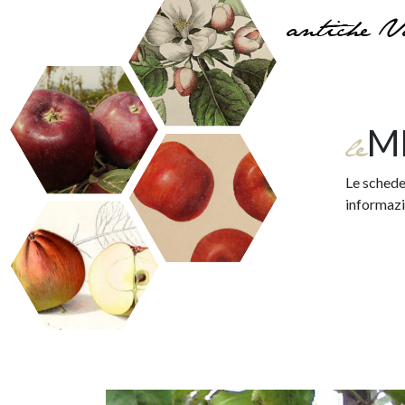
antiche V
M
le
Le schede 
informazio