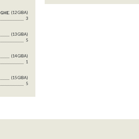
(12 GlBA)
RGHEZZA
3
(13 GlBA)
5
(14 GlBA)
1
(15 GlBA)
5