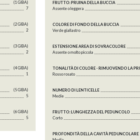
(1 GlBA)
FRUTTO: PRUINA DELLA BUCCIA
7
Assente o leggera
(2 GlBA)
COLORE DI FONDO DELLA BUCCIA
2
Verde giallastro
(3 GlBA)
ESTENSIONE AREA DI SOVRACOLORE
2
Assente o molto piccola
(4 GlBA)
TONALITÀ DI COLORE - RIMUOVENDO LA PR
1
Rosso rosato
(5 GlBA)
NUMERO DI LENTICELLE
5
Medie
(6 GlBA)
FRUTTO: LUNGHEZZA DEL PEDUNCOLO
5
Corto
PROFONDITÀ DELLA CAVITÀ PEDUNCOLARE
Media