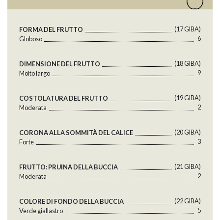
(17 GlBA)
FORMA DEL FRUTTO
6
Globoso
(18 GlBA)
DIMENSIONE DEL FRUTTO
9
Molto largo
(19 GlBA)
COSTOLATURA DEL FRUTTO
2
Moderata
(20 GlBA)
CORONA ALLA SOMMITÀ DEL CALICE
3
Forte
(21 GlBA)
FRUTTO: PRUINA DELLA BUCCIA
2
Moderata
(22 GlBA)
COLORE DI FONDO DELLA BUCCIA
5
Verde giallastro