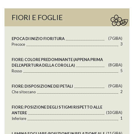
FIORI E FOGLIE
(7 GlBA)
EPOCA DI INIZIO FIORITURA
3
Precoce
FIORE: COLORE PREDOMINANTE (APPENA PRIMA
(8 GlBA)
DELL'APERTURA DELLA COROLLA)
5
Rosso
(9 GlBA)
FIORE: DISPOSIZIONE DEI PETALI
2
Che si toccano
FIORE: POSIZIONE DEGLI STIGMI RISPETTO ALLE
(10 GlBA)
ANTERE
1
Inferiore
(11 GlBA)
LAMINA FOGLIARE: POSIZIONE IN RELAZIONE AL RAMO