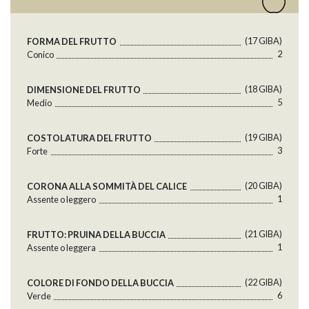
(17 GlBA)
FORMA DEL FRUTTO
2
Conico
(18 GlBA)
DIMENSIONE DEL FRUTTO
5
Medio
(19 GlBA)
COSTOLATURA DEL FRUTTO
3
Forte
(20 GlBA)
CORONA ALLA SOMMITÀ DEL CALICE
1
Assente o leggero
(21 GlBA)
FRUTTO: PRUINA DELLA BUCCIA
1
Assente o leggera
(22 GlBA)
COLORE DI FONDO DELLA BUCCIA
6
Verde